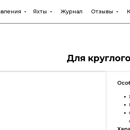
авления
Яхты
Журнал
Отзывы
Для круглог
Осо
Хар