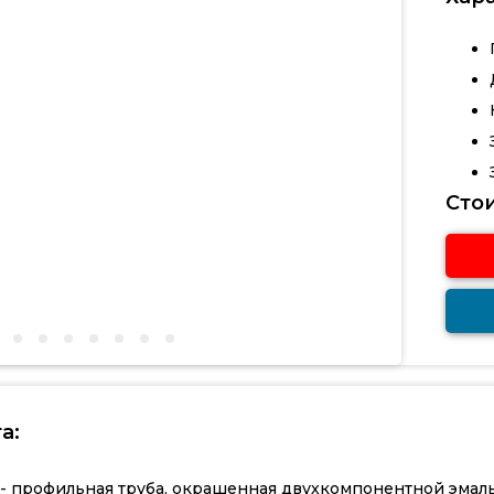
Сто
а:
 - профильная труба, окрашенная двухкомпонентной эмал