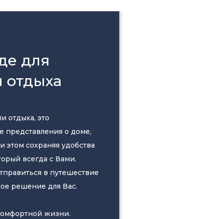
ние:
оснащение Вашего будущего хаусбота на этапе проектир
де для
отребностями на хаусботе могут быть предусмотрены:
 отдыха
ы;
стки сточных вод (септик);
и отдыха, это
 представления о доме,
и этом сохраняя удобства
торый всегда с Вами.
ель-генераторная установка ДГУ с автозапуском и/или ис
отправиться в путешествие
ое решение для Вас.
 комфортной жизни.