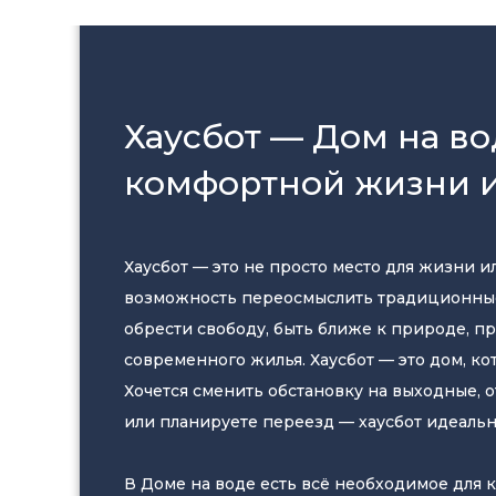
Индивидуальное проектирова
Вы выбираете размеры, конфигурацию и 
Хаусбот — Дом на во
В соответствии с Вашими запросами и п
комфортной жизни и
система фильтрации забортной вод
станция глубокой биологической очи
теплые полы;
Хаусбот — это не просто место для жизни ил
приточно-вытяжая вентиляция;
возможность переосмыслить традиционные
система кондиционирования;
обрести свободу, быть ближе к природе, пр
система управления Умный дом;
современного жилья. Хаусбот — это дом, ко
автономное электроснабжение: диз
Хочется сменить обстановку на выходные, 
инвертором;
или планируете переезд — хаусбот идеальн
другие.
В Доме на воде есть всё необходимое для