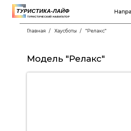
Напр
Главная
/
Хаусботы
/
"Релакс"
Модель "Релакс"