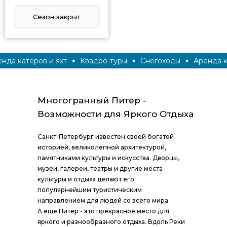
Сезон закрыт
да катеров и яхт
Квадро-туры
Снегоходы
Аренда ка
Многогранный Питер -
Возможности для Яркого Отдыха
Санкт-Петербург известен своей богатой
историей, великолепной архитектурой,
памятниками культуры и искусства. Дворцы,
музеи, галереи, театры и другие места
культуры и отдыха делают его
популярнейшим туристическим
направлением для людей со всего мира.
А еще Питер - это прекрасное место для
яркого и разнообразного отдыха. Вдоль Реки