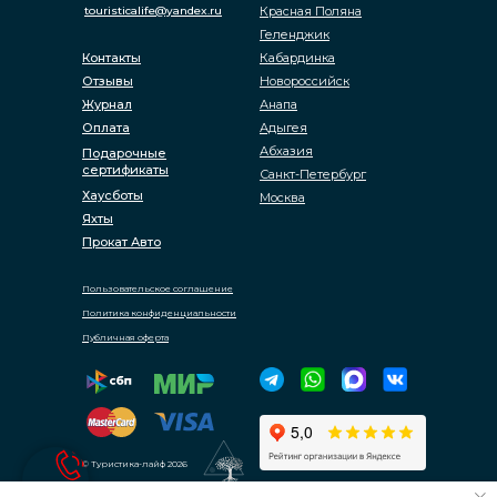
touristicalife@yandex.ru
Красная Поляна
Геленджик
Контакты
Кабардинка
Отзывы
Новороссийск
Журнал
Анапа
Оплата
Адыгея
Абхазия
Подарочные
сертификаты
Санкт-Петербург
Хаусботы
Москва
Яхты
Прокат Авто
Пользовательское соглашение
Политика конфиденциальности
Публичная оферта
© Туристика-лайф 2026