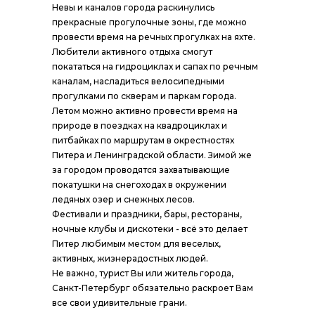
Невы и каналов города раскинулись
прекрасные прогулочные зоны, где можно
провести время на речных прогулках на яхте.
Любители активного отдыха смогут
покататься на гидроциклах и сапах по речным
каналам, насладиться велосипедными
прогулками по скверам и паркам города.
Летом можно активно провести время на
природе в поездках на квадроциклах и
питбайках по маршрутам в окрестностях
Питера и Ленинградской области. Зимой же
за городом проводятся захватывающие
покатушки на снегоходах в окружении
ледяных озер и снежных лесов.
Фестивали и праздники, бары, рестораны,
ночные клубы и дискотеки - всё это делает
Питер любимым местом для веселых,
активных, жизнерадостных людей.
Не важно, турист Вы или житель города,
Санкт-Петербург обязательно раскроет Вам
все свои удивительные грани.