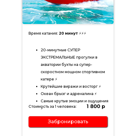
Время катания:
20 минут
⚡⚡⚡
20-минутные СУПЕР
ЭКСТРЕМАЛЬНЫЕ прогулки в
акватории бухты на супер-
скоростном мощном спортивном
катере ⚡
Крутейшие виражи и восторг ⚡
Океан брызг и адреналина ⚡
Самые крутые эмоции и ощущения
1 800 р
Стоимость за 1 человека:
⚡
Забронировать