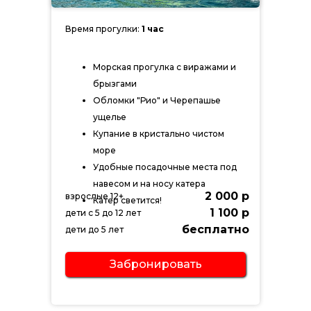
Время прогулки:
1 час
Морская прогулка с виражами и
брызгами
Обломки "Рио" и Черепашье
ущелье
Купание в кристально чистом
море
Удобные посадочные места под
навесом и на носу катера
2 000 р
взрослые 12+
Катер светится!
1 100 р
дети с 5 до 12 лет
бесплатно
дети до 5 лет
Забронировать