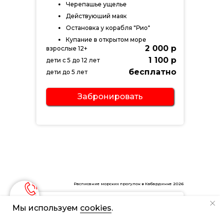
Черепашье ущелье
Действуюший маяк
Остановка у корабля "Рио"
Купание в открытом море
2 000 р
взрослые 12+
1 100 р
дети с 5 до 12 лет
бесплатно
дети до 5 лет
Забронировать
Расписание морских прогулок в Кабардинке 2026
Катер
"ТОРНАДО"
1 ч
Мы используем
cookies
.
10:40 | 11:40 | 12:40 | 13:40 | 14:40 | 15:40 | 16:40 | 17:40 | 18:40