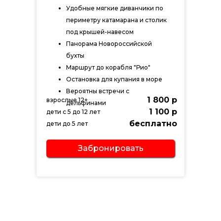
Удобные мягкие диванчики по
периметру катамарана и столик
под крышей-навесом
Панорама Новороссийской
бухты
Маршрут до корабля "Рио"
Остановка для купания в море
Вероятны встречи с
1 800 р
взрослые 12+
дельфинами
1 100 р
дети с 5 до 12 лет
бесплатно
дети до 5 лет
Забронировать