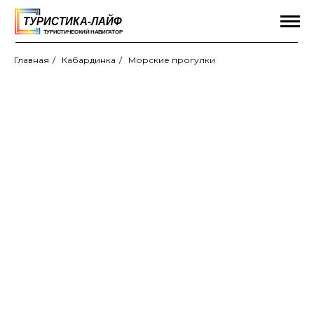
Главная
/
Кабардинка
/
Морские прогулки
Морские прогулки
в Кабардинке
Яркие скоростные катера
Парусные яхты и катамараны
Комфортные теплоходы