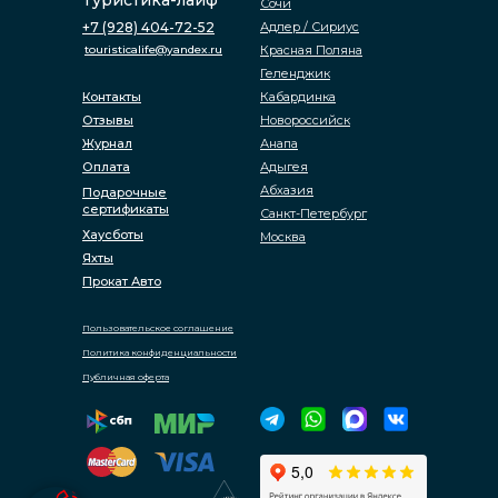
Туристика-лайф
Сочи
+7 (928) 404-72-52
Адлер / Сириус
touristicalife@yandex.ru
Красная Поляна
Геленджик
Контакты
Кабардинка
Отзывы
Новороссийск
Журнал
Анапа
Оплата
Адыгея
Абхазия
Подарочные
сертификаты
Санкт-Петербург
Хаусботы
Москва
Яхты
Прокат Авто
Пользовательское соглашение
Политика конфиденциальности
Публичная оферта