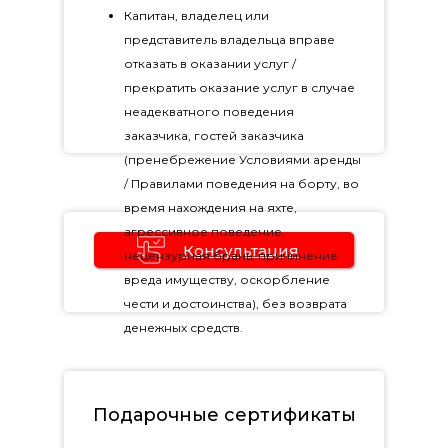
Капитан, владелец или
представитель владельца вправе
отказать в оказании услуг /
прекратить оказание услуг в случае
неадекватного поведения
заказчика, гостей заказчика
(пренебрежение Условиями аренды
/ Правилами поведения на борту, во
время нахождения на яхте,
агрессивное поведение,
Консультация
нецензурная брань, причинение
вреда имуществу, оскорбление
Оставьте заявку на
бесплатную консультацию
чести и достоинства), без возврата
денежных средств.
Подарочные сертификаты