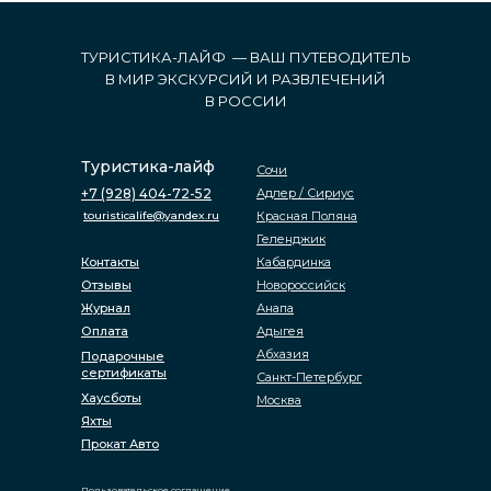
ТУРИСТИКА-ЛАЙФ — ВАШ ПУТЕВОДИТЕЛЬ
В МИР ЭКСКУРСИЙ И РАЗВЛЕЧЕНИЙ
В РОССИИ
Туристика-лайф
Сочи
+7 (928) 404-72-52
Адлер / Сириус
touristicalife@yandex.ru
Красная Поляна
Геленджик
Контакты
Кабардинка
Отзывы
Новороссийск
Журнал
Анапа
Оплата
Адыгея
Абхазия
Подарочные
сертификаты
Санкт-Петербург
Хаусботы
Москва
Яхты
Прокат Авто
Пользовательское соглашение