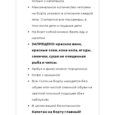
только с капитаном.
Максимальное количество человек
на борту указано в описании каждой
яхты. Считаются все пассажиры, в
том числе дети и грудные дети.
На борт собой можно брать еду и
напитки.
ЗАПРЕЩЕНО: красное вино,
красные соки, кока-кола, ягоды,
семечки, сухая не очищенная
рыба и чипсы.
Арбуз и дыню можно порционно.
Кофе с крышкой.
Все гости на борту находятся без
обуви или чистой сменной обуви на
светлой плоской подошве (без
каблуков).
В целях вашей безопасности
Капитан на борту главный!