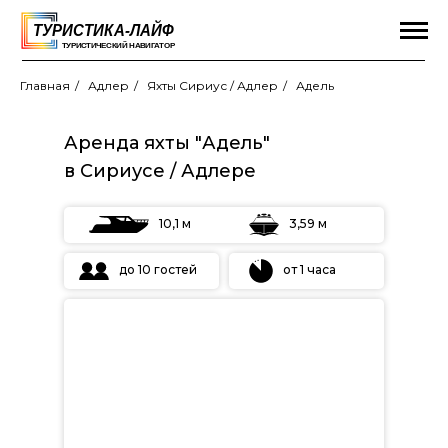
Главная
/
Адлер
/
Яхты Сириус / Адлер
/
Адель
Аренда яхты "Адель"
в Сириусе / Адлере
10,1 м
3,59 м
до 10 гостей
от 1 часа