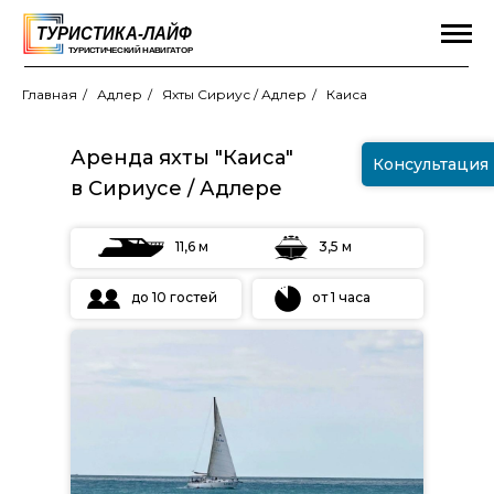
Главная
/
Адлер
/
Яхты Сириус / Адлер
/
Каиса
Аренда яхты "Каиса"
Консультация
в Сириусе / Адлере
11,6 м
3,5 м
до 10 гостей
от 1 часа