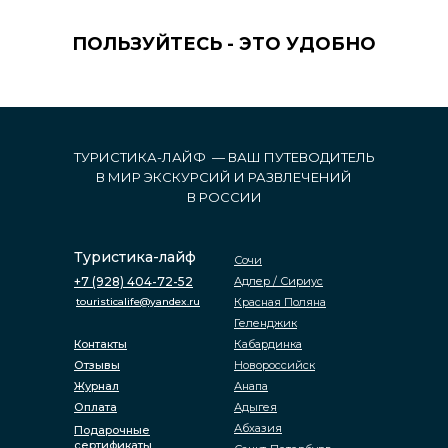
ПОЛЬЗУЙТЕСЬ - ЭТО УДОБНО
ТУРИСТИКА-ЛАЙФ — ВАШ ПУТЕВОДИТЕЛЬ
В МИР ЭКСКУРСИЙ И РАЗВЛЕЧЕНИЙ
В РОССИИ
Туристика-лайф
Сочи
+7 (928) 404-72-52
Адлер / Сириус
touristicalife@yandex.ru
Красная Поляна
Геленджик
Контакты
Кабардинка
Отзывы
Новороссийск
Журнал
Анапа
Оплата
Адыгея
Абхазия
Подарочные
сертификаты