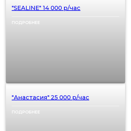
"SEALINE" 14 000 р/час
ПОДРОБНЕЕ
"Анастасия" 25 000 р/час
ПОДРОБНЕЕ