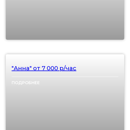
"Анна" от 7 000 р/час
ПОДРОБНЕЕ