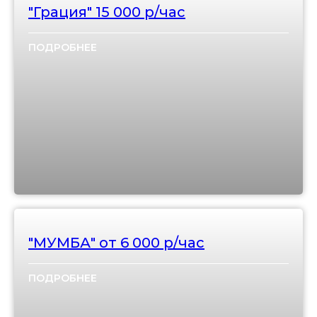
"Грация" 15 000 р/час
ПОДРОБНЕЕ
"МУМБА" от 6 000 р/час
ПОДРОБНЕЕ