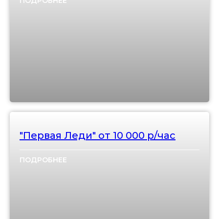
ПОДРОБНЕЕ
"Первая Леди" от 10 000 р/час
ПОДРОБНЕЕ