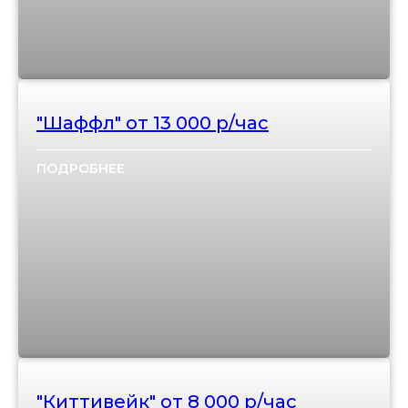
"Шаффл" от 13 000 р/час
ПОДРОБНЕЕ
"Киттивейк" от 8 000 р/час