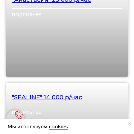
ПОДРОБНЕЕ
"SEALINE" 14 000 р/час
ПОДРОБНЕЕ
Мы используем
cookies
.