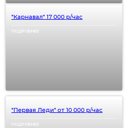
"Карнавал" 17 000 р/час
ПОДРОБНЕЕ
"Первая Леди" от 10 000 р/час
ПОДРОБНЕЕ