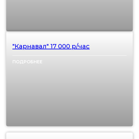
"Карнавал" 17 000 р/час
ПОДРОБНЕЕ