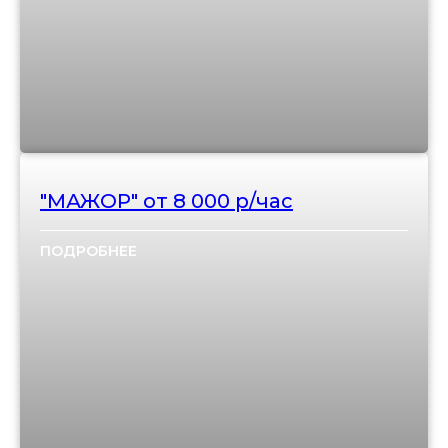
"МАЖОР" от 8 000 р/час
ПОДРОБНЕЕ