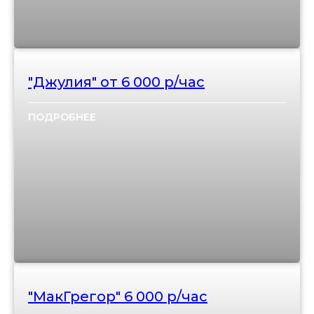
"Джулия" от 6 000 р/час
ПОДРОБНЕЕ
"МакГрегор" 6 000 р/час