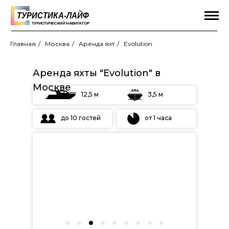
Главная
/
Москва
/
Аренда яхт
/
Evolution
Аренда яхты "Evolution" в
Москве
12,5 м
3,5 м
до 10 гостей
от 1 часа