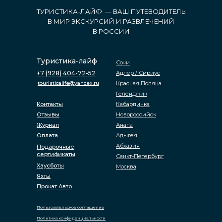
ТУРИСТИКА-ЛАЙФ — ВАШ ПУТЕВОДИТЕЛЬ
В МИР ЭКСКУРСИЙ И РАЗВЛЕЧЕНИЙ
В РОССИИ
Туристика-лайф
Сочи
+7 (928) 404-72-52
Адлер / Сириус
touristicalife@yandex.ru
Красная Поляна
Геленджик
Контакты
Кабардинка
Отзывы
Новороссийск
Журнал
Анапа
Оплата
Адыгея
Абхазия
Подарочные
сертификаты
Санкт-Петербург
Хаусботы
Москва
Яхты
Прокат Авто
Пользовательское соглашение
Политика конфиденциальности